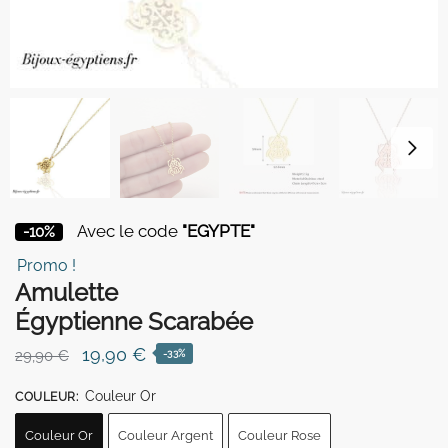
Avec le code
"EGYPTE"
-10%
Promo !
Amulette
Égyptienne Scarabée
Le
Le
19,90
€
29,90
€
-33%
prix
prix
Couleur Or
COULEUR
:
initial
actuel
était :
est :
Couleur Or
Couleur Argent
Couleur Rose