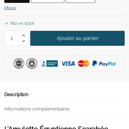
29,90 €.
19,90 €.
Effacer
862 en stock
quantité
Ajouter au panier
de
Amulette
Égyptienne
Scarabée
Description
Informations complémentaires