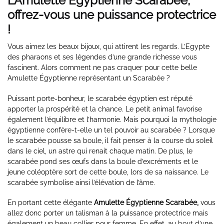
L’Amulette Égyptienne Scarabée,
offrez-vous une puissance protectrice
!
Vous aimez les beaux bijoux, qui attirent les regards. L’Egypte
des pharaons et ses légendes d’une grande richesse vous
fascinent. Alors comment ne pas craquer pour cette belle
Amulette Égyptienne représentant un Scarabée ?
Puissant porte-bonheur, le scarabée égyptien est réputé
apporter la prospérité et la chance. Le petit animal favorise
également l’équilibre et l’harmonie. Mais pourquoi la mythologie
égyptienne confère-t-elle un tel pouvoir au scarabée ? Lorsque
le scarabée pousse sa boule, il fait penser à la course du soleil
dans le ciel, un astre qui renait chaque matin. De plus, le
scarabée pond ses œufs dans la boule d’excréments et le
jeune coléoptère sort de cette boule, lors de sa naissance. Le
scarabée symbolise ainsi l’élévation de l’âme.
En portant cette élégante
Amulette Égyptienne Scarabée,
vous
allez donc porter un talisman à la puissance protectrice mais
également un beau collier pour femme. En effet, au bout d’une