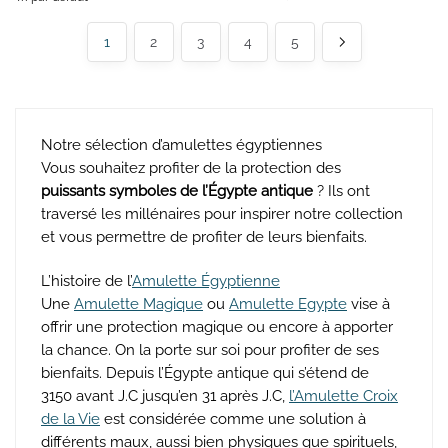
39,00 €.
29,90 €.
était :
est :
32,90 €.
1
19,90 €.
2
3
4
5
Notre sélection d’amulettes égyptiennes
Vous souhaitez profiter de la protection des
puissants symboles de l’Égypte antique
? Ils ont
traversé les millénaires pour inspirer notre collection
et vous permettre de profiter de leurs bienfaits.
L’histoire de l’
Amulette Égyptienne
Une
Amulette Magique
ou
Amulette Egypte
vise à
offrir une protection magique ou encore à apporter
la chance. On la porte sur soi pour profiter de ses
bienfaits. Depuis l’Égypte antique qui s’étend de
3150 avant J.C jusqu’en 31 après J.C,
l’Amulette Croix
de la Vie
est considérée comme une solution à
différents maux, aussi bien physiques que spirituels,