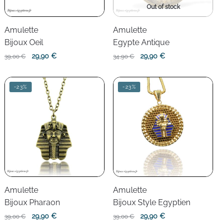
Out of stock
Amulette
Amulette
Bijoux Oeil
Egypte Antique
Le
Le
Le
Le
29,90
€
29,90
€
39,00
€
34,90
€
prix
prix
prix
prix
initial
actuel
initial
actuel
-23%
-23%
était :
est :
était :
est :
39,00 €.
29,90 €.
34,90 €.
29,90 €.
Amulette
Amulette
Bijoux Pharaon
Bijoux Style Egyptien
Le
Le
Le
Le
29,90
€
29,90
€
39,00
€
39,00
€