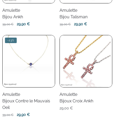
Amulette
Amulette
Bijou Ankh
Bijou Talisman
Le
Le
Le
Le
29,90
€
29,90
€
39,00
€
39,00
€
prix
prix
prix
prix
initial
actuel
initial
actuel
-23%
était :
est :
était :
est :
39,00 €.
29,90 €.
39,00 €.
29,90 €.
Amulette
Amulette
Bijoux Contre le Mauvais
Bijoux Croix Ankh
Oeil
29,00
€
Le
Le
29,90
€
39,00
€