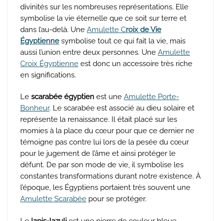
divinités sur les nombreuses représentations. Elle
symbolise la vie éternelle que ce soit sur terre et
dans l’au-delà. Une
Amulette C
roix de Vie
Égyptienne
symbolise tout ce qui fait la vie, mais
aussi l’union entre deux personnes. Une
Amulette
Croix Égyptienne
est donc un accessoire très riche
en significations.
Le
scarabée égyptien
est une
A
mulette Porte-
Bonheur
. Le scarabée est associé au dieu solaire et
représente la renaissance. Il était placé sur les
momies à la place du cœur pour que ce dernier ne
témoigne pas contre lui lors de la pesée du cœur
pour le jugement de l’âme et ainsi protéger le
défunt. De par son mode de vie, il symbolise les
constantes transformations durant notre existence. À
l’époque, les Égyptiens portaient très souvent une
Amulette Scarabée
pour se protéger.
Le
lapis-lazuli
est une pierre de couleur bleue,