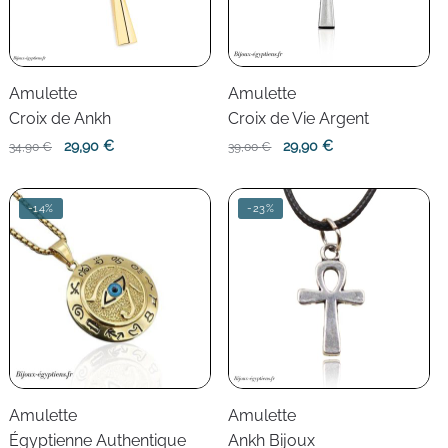
Amulette
Amulette
Croix de Ankh
Croix de Vie Argent
Le
Le
Le
Le
29,90
€
29,90
€
34,90
€
39,00
€
prix
prix
prix
prix
initial
actuel
initial
actuel
-14%
-23%
était :
est :
était :
est :
34,90 €.
29,90 €.
39,00 €.
29,90 €.
Amulette
Amulette
Égyptienne Authentique
Ankh Bijoux