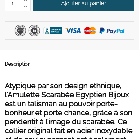
39,00 €.
29,90 €.
Ajouter au panier
de
Amulette
Scarabée
Egyptien
Bijoux
Description
Atypique par son design ethnique,
l’Amulette Scarabée Egyptien Bijoux
est un talisman au pouvoir porte-
bonheur et porte chance, grâce à son
pendentif à l’image du scarabée. Ce
collier original fait en acier inoxydable