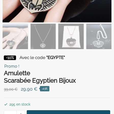
Avec le code
"EGYPTE"
-10%
Promo !
Amulette
Scarabée Egyptien Bijoux
Le
Le
29,90
€
39,00
€
-23%
prix
prix
initial
actuel
295 en stock
était :
est :
quantité