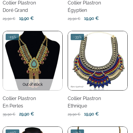
Collier Plastron
Collier Plastron
Doré Grand
Égyptien
Le
Le
Le
Le
19,90
€
19,90
€
29,90
€
29,90
€
prix
prix
prix
prix
initial
actuel
initial
actuel
-25%
-33%
était :
est :
était :
est :
29,90 €.
19,90 €.
29,90 €.
19,90 €.
Out of stock
Collier Plastron
Collier Plastron
En Perles
Ethnique
Le
Le
Le
Le
29,90
€
19,90
€
39,90
€
29,90
€
prix
prix
prix
prix
initial
actuel
initial
actuel
-40%
-25%