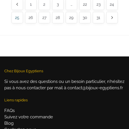
39,90 €.
1
24,90 €.
2
3
…
39,90 €.
22
29,90 €.
23
24
25
26
27
28
29
30
31
Chez Bijoux Egyptiens
Si vous avez des questions ou un besoin particulier, n’hésitez
pas à nous contacter par mail à contact@bijoux-egyptiens.fr
Liens rapides
FAQs
Suivez votre commande
Blog