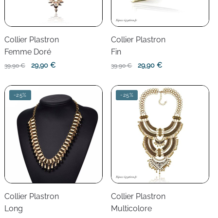
Collier Plastron
Collier Plastron
Femme Doré
Fin
Le
Le
Le
Le
29,90
€
29,90
€
39,90
€
39,90
€
prix
prix
prix
prix
initial
actuel
initial
actuel
-25%
-25%
était :
est :
était :
est :
39,90 €.
29,90 €.
39,90 €.
29,90 €.
Collier Plastron
Collier Plastron
Long
Multicolore