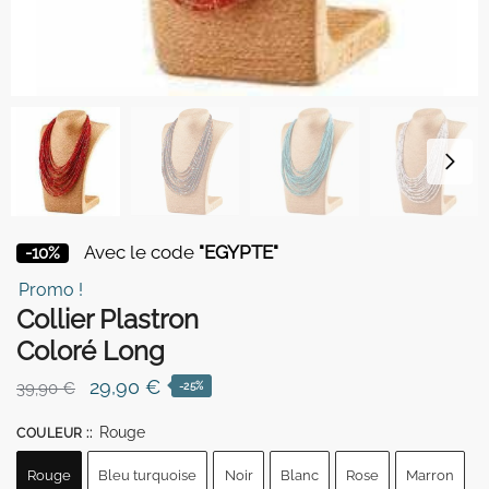
Avec le code
"EGYPTE"
-10%
Promo !
Collier Plastron
Coloré Long
Le
Le
29,90
€
39,90
€
-25%
prix
prix
Rouge
COULEUR :
:
initial
actuel
était :
est :
Rouge
Bleu turquoise
Noir
Blanc
Rose
Marron