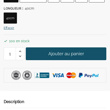
39,90 €.
29,90 €.
40cm
LONGUEUR :
:
40cm
Effacer
100 en stock
quantité
Ajouter au panier
de
Collier
Plastron
Coloré
Long
Description