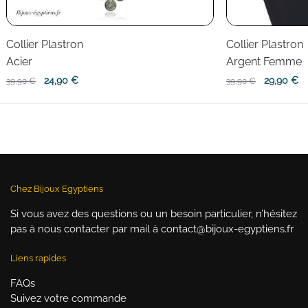
Collier Plastron
Collier Plastron
Acier
Argent Femme
Le
Le
Le
L
24,90
€
29,90
€
39,90
€
39,90
€
prix
prix
prix
pr
initial
actuel
initial
ac
était :
est :
était :
es
39,90 €.
24,90 €.
39,90 €.
29
Chez Bijoux Egyptiens
Si vous avez des questions ou un besoin particulier, n’hésitez
pas à nous contacter par mail à contact@bijoux-egyptiens.fr
Liens rapides
FAQs
Suivez votre commande