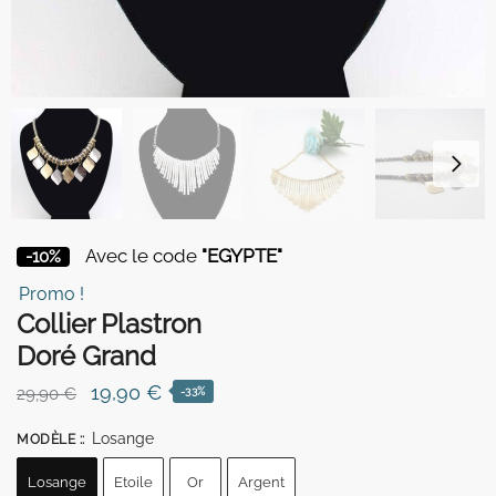
Avec le code
"EGYPTE"
-10%
Promo !
Collier Plastron
Doré Grand
Le
Le
19,90
€
29,90
€
-33%
prix
prix
Losange
MODÈLE :
:
initial
actuel
était :
est :
Losange
Etoile
Or
Argent