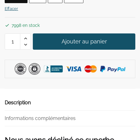
29,90 €.
19,90 €.
Effacer
7998 en stock
quantité
Ajouter au panier
de
Collier
Plastron
Doré
Grand
Description
Informations complémentaires