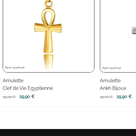
Amulette
Amulette
Clef de Vie Egyptienne
Ankh Bijoux
Le
Le
Le
L
29,90
€
29,90
€
39,00
€
39,00
€
prix
prix
prix
pr
initial
actuel
initial
ac
était :
est :
était :
es
39,00 €.
29,90 €.
39,00 €.
29