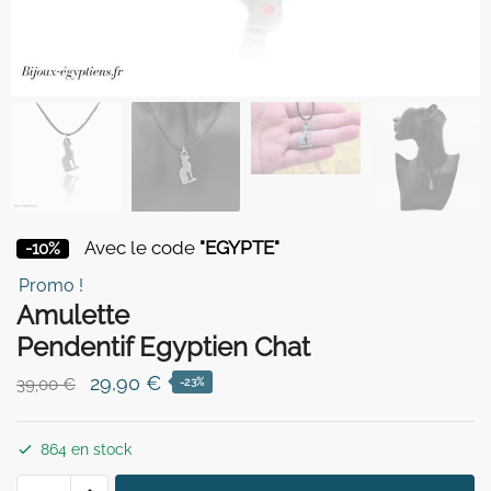
Avec le code
"EGYPTE"
-10%
Promo !
Amulette
Pendentif Egyptien Chat
Le
Le
29,90
€
39,00
€
-23%
prix
prix
initial
actuel
864 en stock
était :
est :
quantité