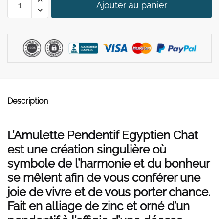
39,00 €.
29,90 €.
Ajouter au panier
de
Amulette
Pendentif
Egyptien
Chat
Description
L’Amulette Pendentif Egyptien Chat
est une création singulière où
symbole de l’harmonie et du bonheur
se mêlent afin de vous conférer une
joie de vivre et de vous porter chance.
Fait en alliage de zinc et orné d’un