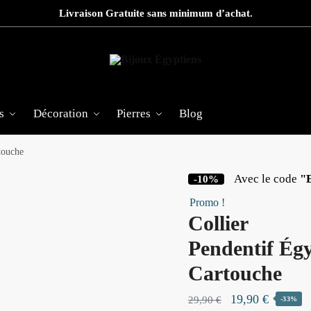
Livraison Gratuite sans minimum d’achat.
s
Décoration
Pierres
Blog
touche
Avec le code
"
-10%
Promo !
Collier
Pendentif Ég
Cartouche
Le
Le
19,90
€
29,90
€
-33%