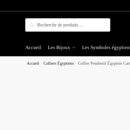
Skip
Skip
to
to
navigation
content
Recherche
Recherche
pour :
Accueil
Les Bijoux
Les Symboles égyptien
Accueil
/
Colliers Égyptiens
/
Collier Pendentif Égyptien Car