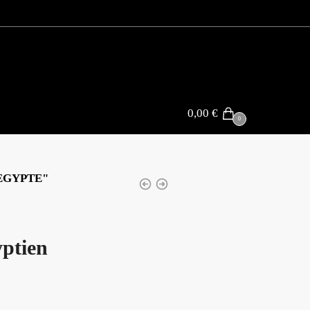
0,00
€
0
EGYPTE"
yptien