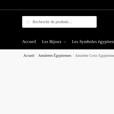
Skip
Skip
to
to
navigation
content
Recherche
Recherche
pour :
Accueil
Les Bijoux
Les Symboles égyptien
Accueil
/
Amulettes Égyptiennes
/
Amulette Croix Egyptienn