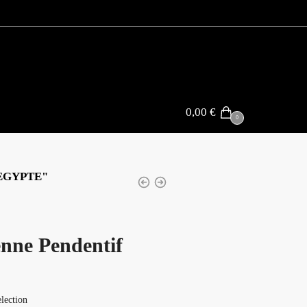
0,00
€
0
EGYPTE"
enne Pendentif
lection