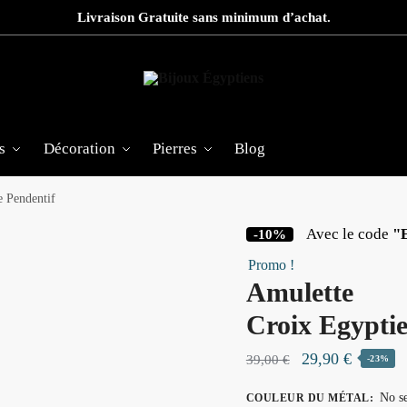
Livraison Gratuite sans minimum d’achat.
s
Décoration
Pierres
Blog
e Pendentif
Avec le code
"
-10%
Promo !
Amulette
Croix Egypti
Le
Le
29,90
€
39,00
€
-23%
prix
prix
No se
COULEUR DU MÉTAL
: