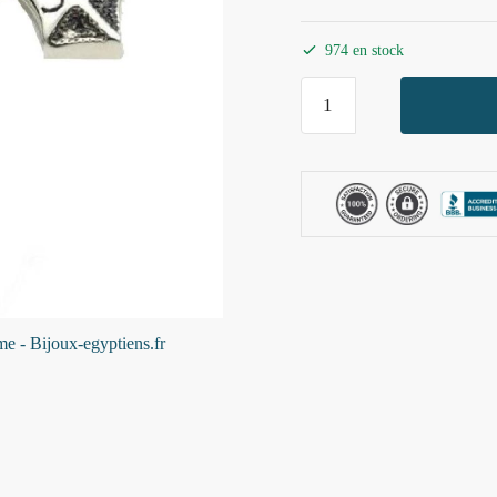
prix
prix
initial
actuel
974 en stock
était :
est :
quantité
39,00 €.
29,90 €.
de
Amulette
Pendentif
Croix
Egyptienne
homme