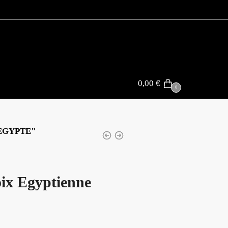
0,00
€
0
EGYPTE"
oix Egyptienne