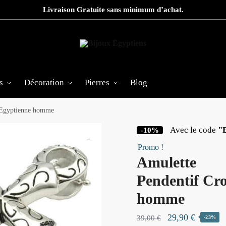
Livraison Gratuite sans minimum d’achat.
s
Décoration
Pierres
Blog
 Egyptienne homme
Avec le code
"
-10%
Promo !
Amulette
Pendentif Cr
homme
Le
Le
29,90
€
39,00
€
-23%