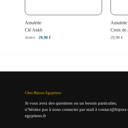
Amulette
Amulette
Clé Ankh
Croix de
Le
Le
29,90
€
29,90
€
39,00
€
prix
prix
initial
actuel
était :
est :
39,00 €.
29,90 €.
Chez Bijoux Egyptiens
Si vous avez des questions ou un besoin particulier,
n’hésitez pas à nous contacter par mail à contact@bijoux-
egyptiens.fr