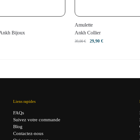
Amulette
 Ankh Bijoux
Ankh Collier
Le
Le
29,90
€
39,00
€
prix
prix
initial
actuel
était :
est :
39,00 €.
29,90 €.
Liens rapides
FAQs
Suivez votre commande
Blog
Contactez-nous