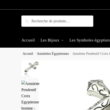
Skip
Skip
to
to
navigation
content
Recherche
Recherche
pour :
Accueil
Les Bijoux
Les Symboles égyptien
Accueil
/
Amulettes Égyptiennes
/
Amulette Pendentif Croix