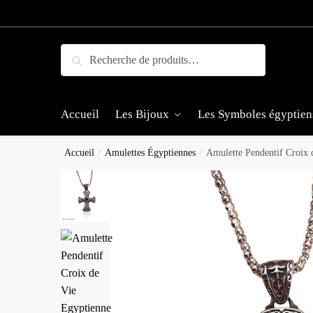
Skip
Skip
to
to
navigation
content
Recherche
Recherche
pour :
Accueil
Les Bijoux
Les Symboles égyptien
Accueil
/
Amulettes Égyptiennes
/
Amulette Pendentif Croix 