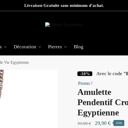
Livraison Gratuite sans minimum d’achat.
s
Décoration
Pierres
Blog
de Vie Egyptienne
Avec le code
"
-10%
Promo !
Amulette
Pendentif Cro
Egyptienne
Le
Le
29,90
€
39,00
€
-23%