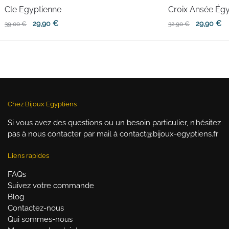
Cle Egyptienne
Croix Ansée Ég
Le
Le
Le
Le
29,90
€
29,90
€
39,00
€
32,90
€
prix
prix
prix
pr
initial
actuel
initial
ac
était :
est :
était :
es
39,00 €.
29,90 €.
32,90 €.
29
Chez Bijoux Egyptiens
Si vous avez des questions ou un besoin particulier, n’hésitez
pas à nous contacter par mail à contact@bijoux-egyptiens.fr
Liens rapides
FAQs
Suivez votre commande
Blog
Contactez-nous
Qui sommes-nous