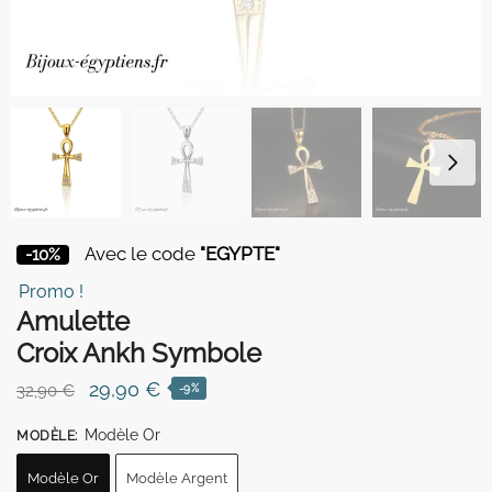
Avec le code
"EGYPTE"
-10%
Promo !
Amulette
Croix Ankh Symbole
Le
Le
29,90
€
32,90
€
-9%
prix
prix
Modèle Or
MODÈLE
:
initial
actuel
était :
est :
Modèle Or
Modèle Argent