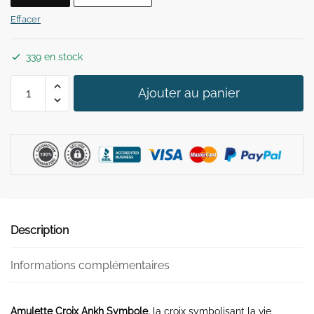
32,90 €.
29,90 €.
Effacer
339 en stock
quantité
Ajouter au panier
de
Amulette
Croix
Ankh
Symbole
Description
Informations complémentaires
Amulette Croix Ankh Symbole,
la croix symbolisant la vie