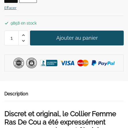
49,90 €.
29,90 €.
Effacer
9858 en stock
quantité
Ajouter au panier
de
Collier
Femme
Ras
de
Cou
Description
Discret et original, le Collier Femme
Ras De Cou a été expressément