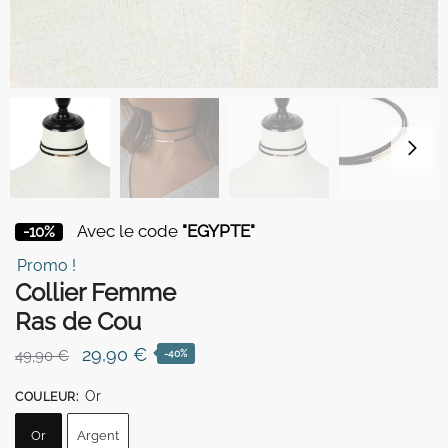
Avec le code
"EGYPTE"
-10%
Promo !
Collier Femme
Ras de Cou
Le
Le
29,90
€
49,90
€
-40%
prix
prix
Or
COULEUR
:
initial
actuel
était :
est :
Or
Argent