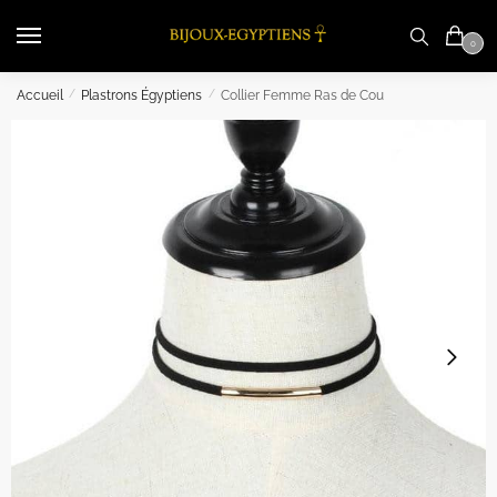
Skip
Skip
to
to
0
navigation
content
Accueil
/
Plastrons Égyptiens
/
Collier Femme Ras de Cou