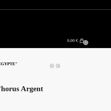
0,00
€
0
EGYPTE"
d’horus Argent