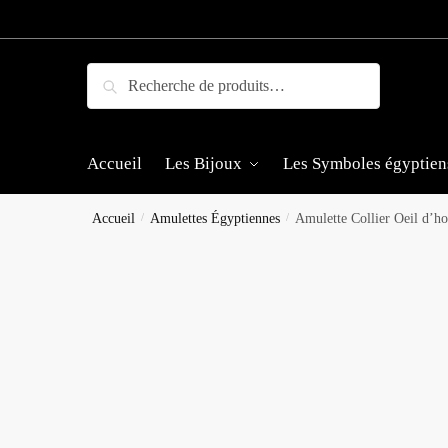
Skip
Skip
to
to
navigation
content
Recherche
Recherche
pour :
Accueil
Les Bijoux
Les Symboles égyptien
Accueil
/
Amulettes Égyptiennes
/
Amulette Collier Oeil d’h