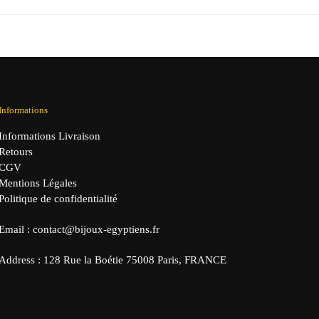
initial
actuel
était :
est :
39,00 €.
29,90 €.
Informations
Informations Livraison
Retours
CGV
Mentions Légales
Politique de confidentialité
Email : contact@bijoux-egyptiens.fr
Address : 128 Rue la Boétie 75008 Paris, FRANCE