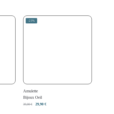
-23%
Amulette
Bijoux Oeil
Le
Le
29,90
€
39,00
€
prix
prix