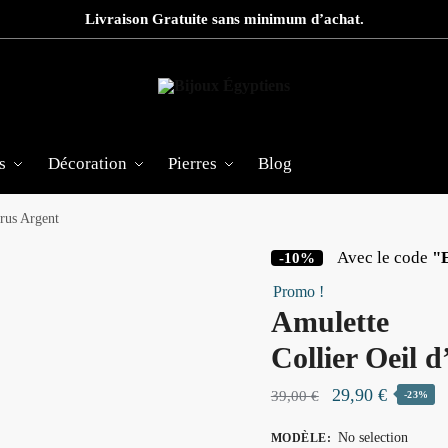
Livraison Gratuite sans minimum d’achat.
s
Décoration
Pierres
Blog
orus Argent
Avec le code
"
-10%
Promo !
Amulette
Collier Oeil 
Le
Le
29,90
€
39,00
€
-23%
prix
prix
No selection
MODÈLE
: