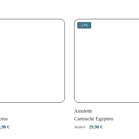
-23%
Amulette
orus
Cartouche Egyptien
e
Le
Le
Le
9,90
€
29,90
€
39,00
€
ix
prix
prix
prix