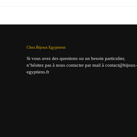
initial
actuel
in
était :
est :
éta
44,90 €.
29,90 €.
39
Chez Bijoux Egyptiens
Si vous avez des questions ou un besoin particulier,
n’hésitez pas à nous contacter par mail à contact@bijoux-
egyptiens.fr