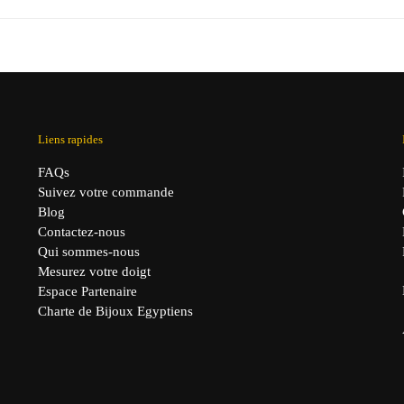
itial
actuel
initial
actuel
it :
est :
était :
est :
,00 €.
29,90 €.
39,00 €.
29,90 €.
Liens rapides
FAQs
Suivez votre commande
Blog
Contactez-nous
Qui sommes-nous
Mesurez votre doigt
Espace Partenaire
Charte de Bijoux Egyptiens