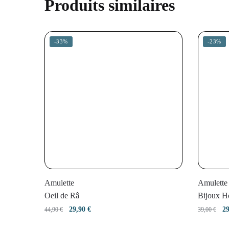
Produits similaires
-33%
-23%
Amulette
Amulette
Oeil de Râ
Bijoux H
Le
Le
L
29,90
€
2
44,90
€
39,00
€
prix
prix
pr