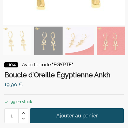
Avec le code
"EGYPTE"
-10%
Boucle d’Oreille Égyptienne Ankh
19,90
€
99 en stock
quantité
Ajouter au panier
de
Boucle