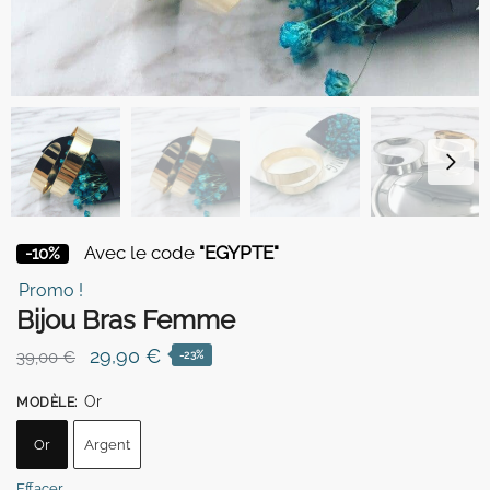
Avec le code
"EGYPTE"
-10%
Promo !
Bijou Bras Femme
Le
Le
29,90
€
39,00
€
-23%
prix
prix
Or
MODÈLE
:
initial
actuel
était :
est :
Or
Argent
39,00 €.
29,90 €.
Effacer