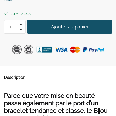
551 en stock
quantité
Ajouter au panier
de
Bijou
Bras
Femme
Description
Parce que votre mise en beauté
passe également par le port d’un
bracelet tendance et classe, le Bijou