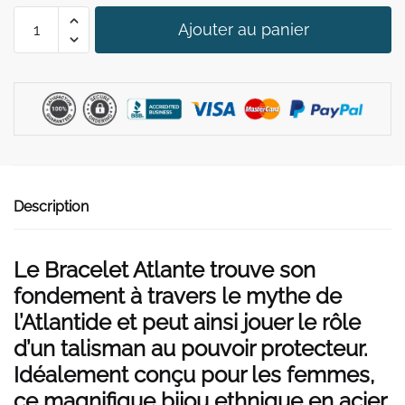
quantité
Ajouter au panier
de
Bracelet
Atlante
Description
Le Bracelet Atlante trouve son
fondement à travers le mythe de
l’Atlantide et peut ainsi jouer le rôle
d’un talisman au pouvoir protecteur.
Idéalement conçu pour les femmes,
ce magnifique bijou ethnique en acier