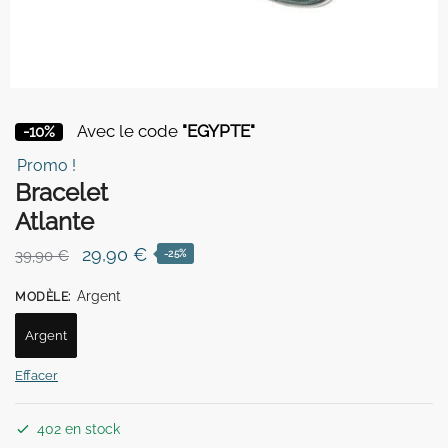
Avec le code
"EGYPTE"
-10%
Promo !
Bracelet
Atlante
Le
Le
29,90
€
39,90
€
-25%
prix
prix
Argent
MODÈLE
:
initial
actuel
était :
est :
Argent
39,90 €.
29,90 €.
Effacer
402 en stock