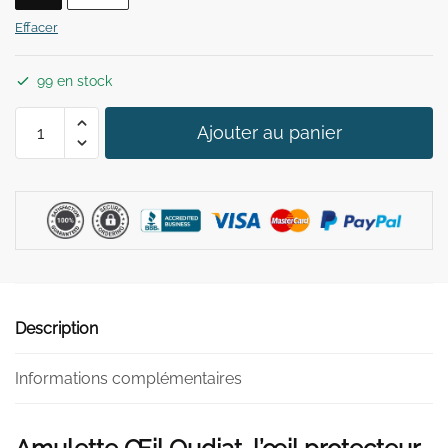
34,90 €.
29,90 €.
Effacer
99 en stock
quantité
Ajouter au panier
de
Amulette
Oeil
Oudjat
Description
Informations complémentaires