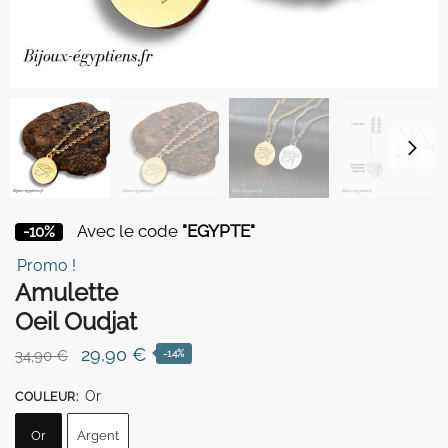
Avec le code
"EGYPTE"
-10%
Promo !
Amulette
Oeil Oudjat
Le
Le
29,90
€
34,90
€
-14%
prix
prix
Or
COULEUR
:
initial
actuel
était :
est :
Or
Argent