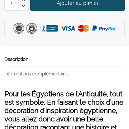
79,90 €.
49,90 €.
Ajouter au panier
de
Scarabée
Porte
Bonheur
Egyptien
Description
Informations complémentaires
Pour les Égyptiens de l’Antiquité, tout
est symbole. En faisant le choix d’une
décoration d’inspiration égyptienne,
vous allez donc avoir une belle
décoration racontant une histoire et