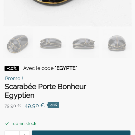
Avec le code
"EGYPTE"
-10%
Promo !
Scarabée Porte Bonheur
Egyptien
Le
Le
49,90
€
79,90
€
-38%
prix
prix
initial
actuel
100 en stock
était :
est :
quantité