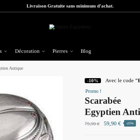
Livraison Gratuite sans minimum d’achat.
s
Décoration
Pierres
Blog
ptien Antique
Avec le code
"
-10%
Promo !
Scarabée
Egyptien Ant
Le
Le
59,90
€
79,90
€
-25%
prix
prix