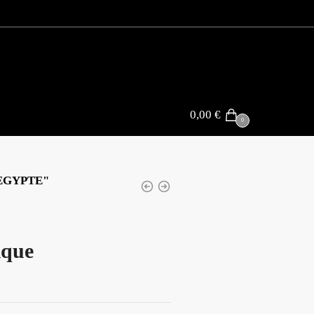
0,00
€
0
EGYPTE"
ique