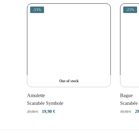
-33%
-25%
Out of stock
Amulette
Bague
Scarabée Symbole
Scarabée
Le
Le
L
19,90
€
2
29,90
€
39,90
€
prix
prix
pr
initial
actuel
in
était :
est :
éta
29,90 €.
19,90 €.
39