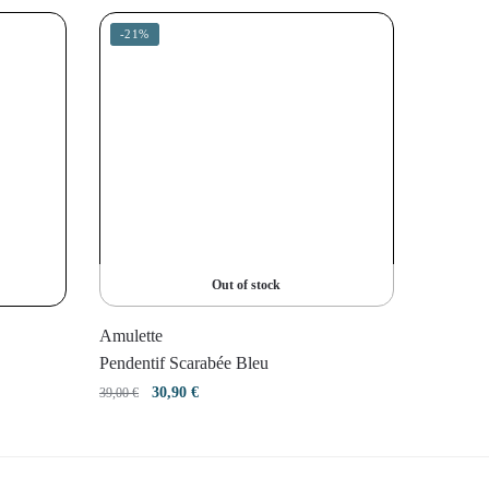
-21%
Out of stock
Amulette
Pendentif Scarabée Bleu
Le
Le
30,90
€
39,00
€
prix
prix
initial
actuel
était :
est :
39,00 €.
30,90 €.