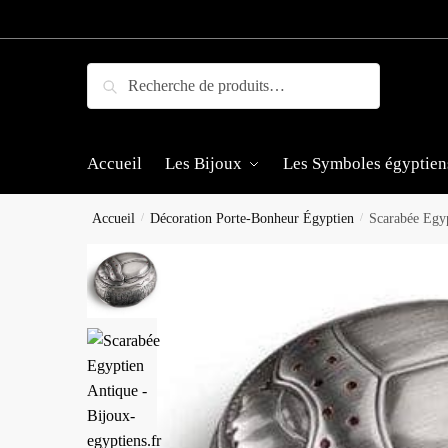
Skip
Skip
to
to
navigation
content
Recherche
Recherche
pour :
Accueil
Les Bijoux
Les Symboles égyptien
Accueil
/
Décoration Porte-Bonheur Égyptien
/
Scarabée Egy