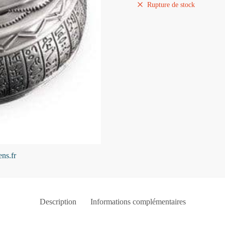
initial
actuel
Rupture de stock
était :
est :
79,90 €.
59,90 €.
Description
Informations complémentaires