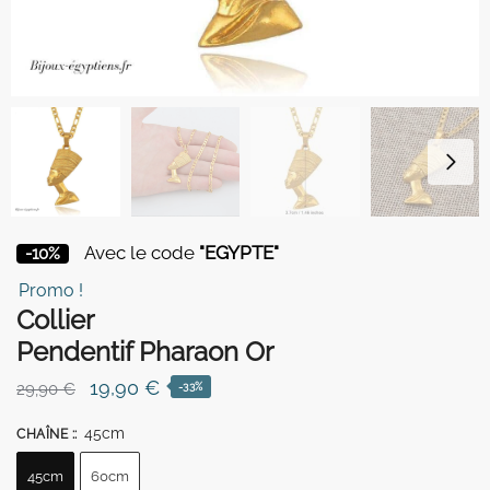
Avec le code
"EGYPTE"
-10%
Promo !
Collier
Pendentif Pharaon Or
Le
Le
19,90
€
29,90
€
-33%
prix
prix
45cm
CHAÎNE :
:
initial
actuel
était :
est :
45cm
60cm