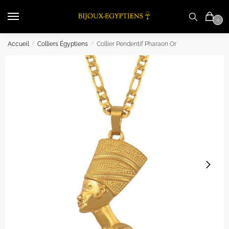
Skip
Skip
to
to
0
navigation
content
Accueil
/
Colliers Égyptiens
/
Collier Pendentif Pharaon Or