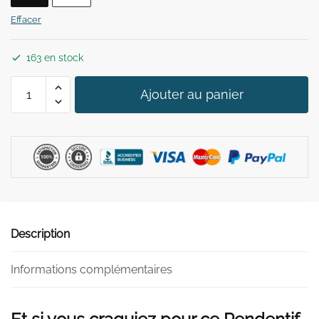
29,90 €.
19,90 €.
Effacer
163 en stock
quantité
Ajouter au panier
de
Collier
Pendentif
Pharaon
Or
Description
Informations complémentaires