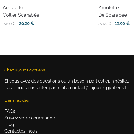
Amulette
Amulette
Collier Scarabée
De Scarabée
Le
Le
Le
Le
29,90
€
19,90
€
39,00
€
29,90
€
prix
prix
prix
pr
initial
actuel
initial
ac
était :
est :
était :
es
39,00 €.
29,90 €.
29,90 €.
19
Chez Bijoux Egyptiens
Si vous avez des questions ou un besoin particulier, n’hésitez
pas à nous contacter par mail à contact@bijoux-egyptiens.fr
Liens rapides
FAQs
Suivez votre commande
Blog
Contactez-nous