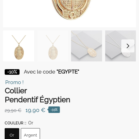
Avec le code
"EGYPTE"
-10%
Promo !
Collier
Pendentif Égyptien
Le
Le
19,90
€
29,90
€
-33%
prix
prix
Or
COULEUR :
:
initial
actuel
était :
est :
Or
Argent