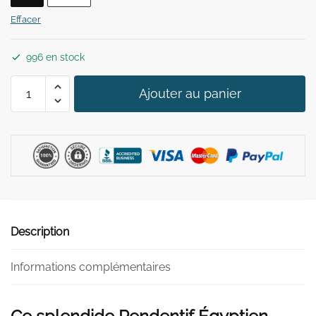
29,90 €.
19,90 €.
Effacer
996 en stock
quantité
Ajouter au panier
de
Collier
Pendentif
Égyptien
Description
Informations complémentaires