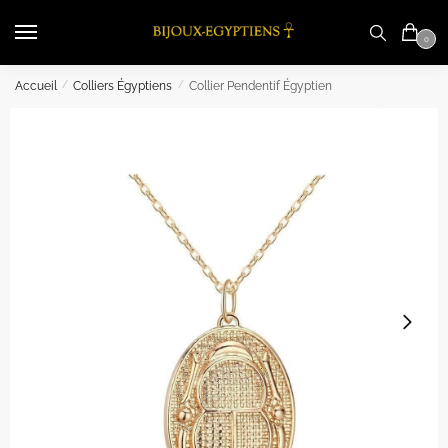
Skip
Skip
to
to
0
navigation
content
Accueil
/
Colliers Égyptiens
/
Collier Pendentif Égyptien