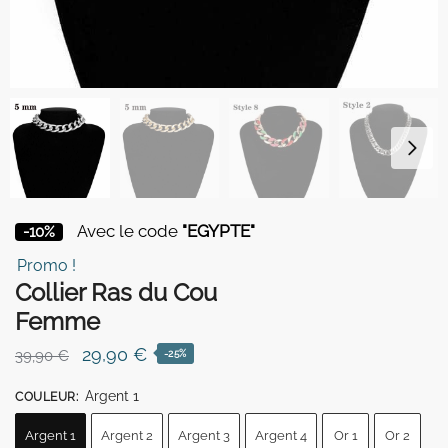
Avec le code
"EGYPTE"
-10%
Promo !
Collier Ras du Cou
Femme
Le
Le
29,90
€
39,90
€
-25%
prix
prix
Argent 1
COULEUR
:
initial
actuel
était :
est :
Argent 1
Argent 2
Argent 3
Argent 4
Or 1
Or 2