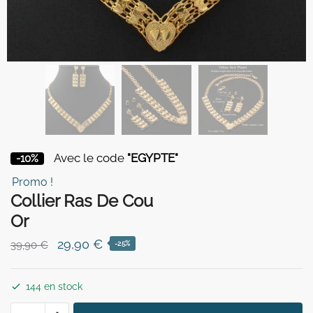
Avec le code
"EGYPTE"
-10%
Promo !
Collier Ras De Cou
Or
Le
Le
29,90
€
39,90
€
-25%
prix
prix
initial
actuel
144 en stock
était :
est :
quantité