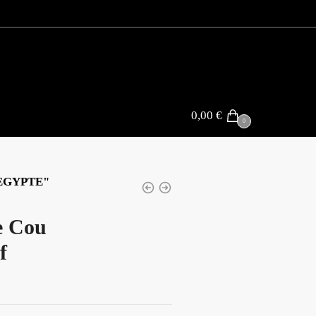
0,00
€
0
EGYPTE"
e Cou
f