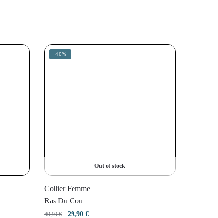
-40%
Out of stock
Collier Femme
Ras Du Cou
Le
Le
29,90
€
49,90
€