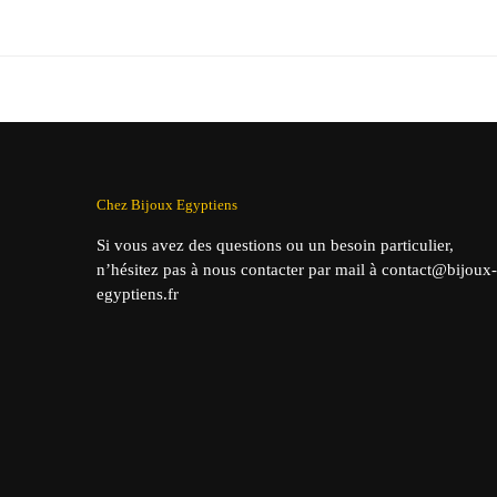
prix
prix
pr
initial
actuel
in
était :
est :
éta
39,90 €.
29,90 €.
39
Chez Bijoux Egyptiens
Si vous avez des questions ou un besoin particulier,
n’hésitez pas à nous contacter par mail à contact@bijoux-
egyptiens.fr