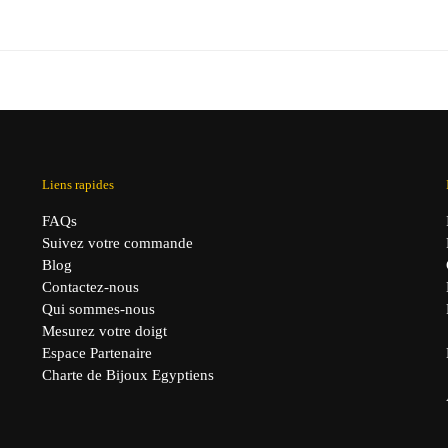
ix
prix
prix
prix
itial
actuel
initial
actuel
it :
est :
était :
est :
,90 €.
29,90 €.
39,90 €.
29,90 €.
Liens rapides
FAQs
Suivez votre commande
Blog
Contactez-nous
Qui sommes-nous
Mesurez votre doigt
Espace Partenaire
Charte de Bijoux Egyptiens