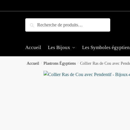
Skip
Skip
to
to
navigation
content
Recherche
Recherche
pour :
Accueil
Les Bijoux
Les Symboles égyptien
Accueil
/
Plastrons Égyptiens
/
Collier Ras de Cou avec Pende