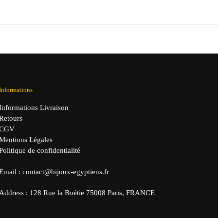
prix
prix
initial
actuel
était :
est :
49,90 €.
29,90 €.
Informations
Informations Livraison
Retours
CGV
Mentions Légales
Politique de confidentialité
Email : contact@bijoux-egyptiens.fr
Address : 128 Rue la Boétie 75008 Paris, FRANCE