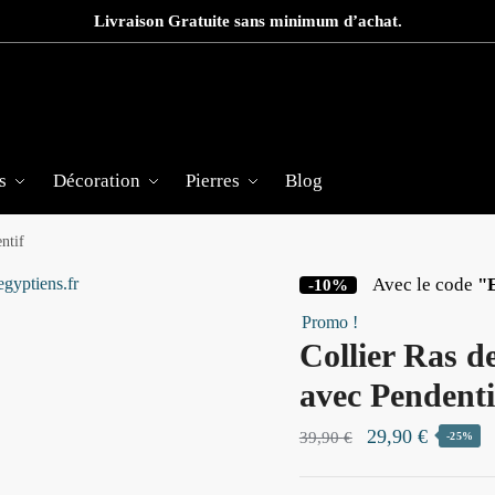
Livraison Gratuite sans minimum d’achat.
s
Décoration
Pierres
Blog
ntif
Avec le code
"
-10%
Promo !
Collier Ras d
avec Pendenti
Le
Le
29,90
€
39,90
€
-25%
prix
prix