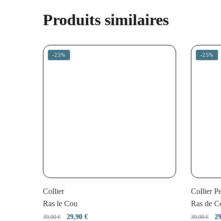
Produits similaires
-25%
-25%
Collier
Collier Pe
Ras le Cou
Ras de C
Le
Le
L
29,90
€
2
39,90
€
39,90
€