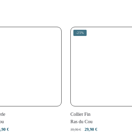
-25%
rle
Collier Fin
ou
Ras du Cou
e
Le
Le
Le
9,90
€
29,90
€
39,90
€