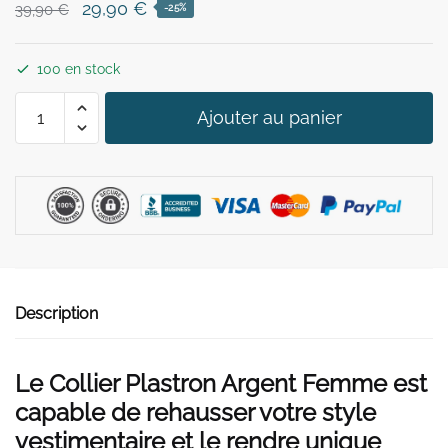
Le
Le
29,90
€
39,90
€
-25%
prix
prix
initial
actuel
100 en stock
était :
est :
quantité
39,90 €.
29,90 €.
Ajouter au panier
de
Collier
Plastron
Argent
Femme
Description
Le Collier Plastron Argent Femme est
capable de rehausser votre style
vestimentaire et le rendre unique