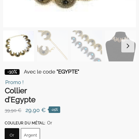
Avec le code
"EGYPTE"
-10%
Promo !
Collier
d’Egypte
Le
Le
29,90
€
39,90
€
-25%
prix
prix
Or
COULEUR DU MÉTAL
:
initial
actuel
était :
est :
Or
Argent