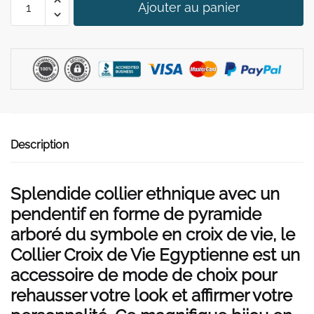
39,90 €.
29,90 €.
Ajouter au panier
de
Collier
Croix
de
Vie
Egyptienne
Description
Splendide collier ethnique avec un
pendentif en forme de pyramide
arboré du symbole en croix de vie, le
Collier Croix de Vie Egyptienne est un
accessoire de mode de choix pour
rehausser votre look et affirmer votre