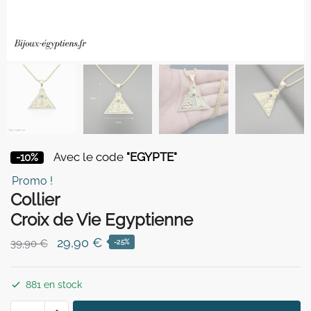
Avec le code
"EGYPTE"
-10%
Promo !
Collier
Croix de Vie Egyptienne
Le
Le
29,90
€
39,90
€
-25%
prix
prix
initial
actuel
881 en stock
était :
est :
quantité