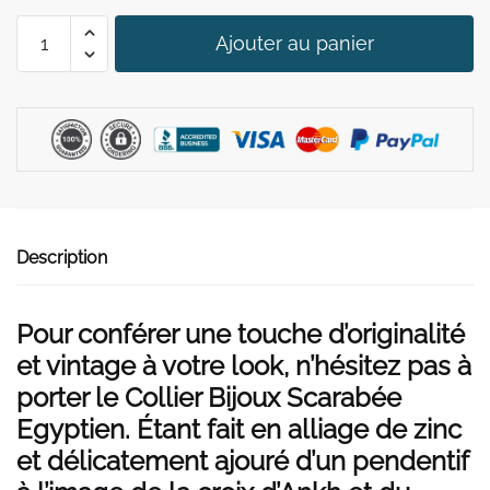
était :
est :
quantité
39,90 €.
29,90 €.
Ajouter au panier
de
Collier
Bijoux
Scarabée
Egyptien
(Problème
image)
Description
Pour conférer une touche d’originalité
et vintage à votre look, n’hésitez pas à
porter le Collier Bijoux Scarabée
Egyptien. Étant fait en alliage de zinc
et délicatement ajouré d’un pendentif