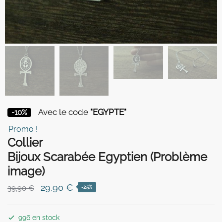
Avec le code
"EGYPTE"
-10%
Promo !
Collier
Bijoux Scarabée Egyptien (Problème
image)
Le
Le
29,90
€
39,90
€
-25%
prix
prix
initial
actuel
996 en stock