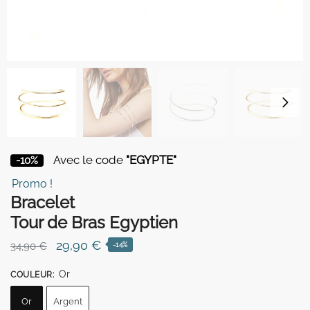
Avec le code
"EGYPTE"
-10%
Promo !
Bracelet
Tour de Bras Egyptien
Le
Le
29,90
€
34,90
€
-14%
prix
prix
Or
COULEUR
:
initial
actuel
était :
est :
Or
Argent