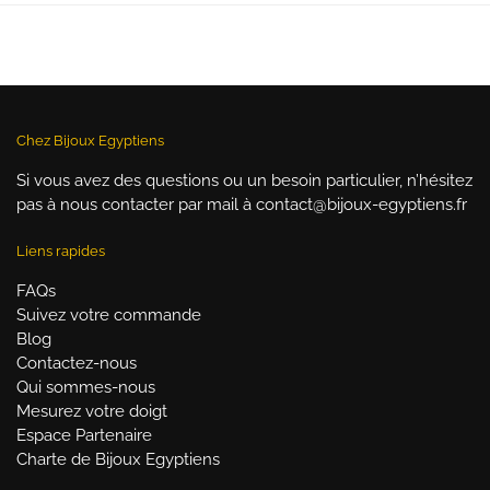
était :
est :
initial
ac
39,00 €.
29,90 €.
était :
es
39,90 €.
29
Chez Bijoux Egyptiens
Si vous avez des questions ou un besoin particulier, n’hésitez
pas à nous contacter par mail à contact@bijoux-egyptiens.fr
Liens rapides
FAQs
Suivez votre commande
Blog
Contactez-nous
Qui sommes-nous
Mesurez votre doigt
Espace Partenaire
Charte de Bijoux Egyptiens