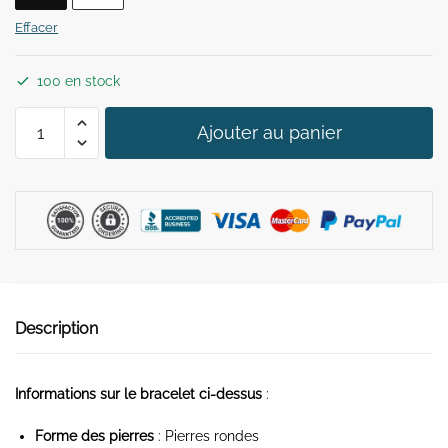
39,90 €.
29,90 €.
Effacer
100 en stock
quantité
Ajouter au panier
de
Bracelet
Lapis-
Lazuli
"Paix
Intérieure"
Description
Informations sur le bracelet ci-dessus
:
Forme des pierres
: Pierres rondes