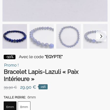
Avec le code
"EGYPTE"
-10%
Promo !
Bracelet Lapis-Lazuli « Paix
Intérieure »
Le
Le
29,90
€
39,90
€
-25%
prix
prix
6mm
TAILLE PIERRE
:
initial
actuel
était :
est :
6mm
8mm