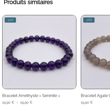
Produits similaires
-20%
-26%
Bracelet Améthyste « Sérénité »
Bracelet Agate 
Plage
19,90
€
–
29,90
€
19,90
€
de