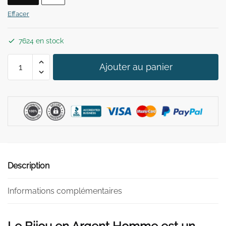
34,90 €.
29,90 €.
Effacer
7624 en stock
quantité
Ajouter au panier
de
Bracelet
en
Argent
Homme
Description
Informations complémentaires