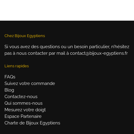
initial
actuel
initial
ac
était :
est :
était :
es
34,90 €.
29,90 €.
34,90 €.
29
Chez Bijoux Egyptiens
Si vous avez des questions ou un besoin particulier, n’hésitez
pas à nous contacter par mail à contact@bijoux-egyptiens.fr
Liens rapides
FAQs
Suivez votre commande
Blog
Contactez-nous
Qui sommes-nous
Mesurez votre doigt
Espace Partenaire
Charte de Bijoux Egyptiens