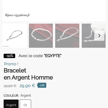
Avec le code
"EGYPTE"
-10%
Promo !
Bracelet
en Argent Homme
Le
Le
29,90
€
34,90
€
-14%
prix
prix
Argent
COULEUR
:
initial
actuel
était :
est :
Argent
Or