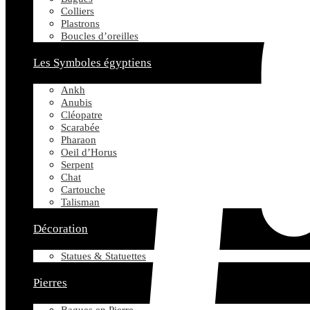
Colliers
Plastrons
Boucles d’oreilles
Les Symboles égyptiens
Ankh
Anubis
Cléopatre
Scarabée
Pharaon
Oeil d’Horus
Serpent
Chat
Cartouche
Talisman
Décoration
Statues & Statuettes
Pierres