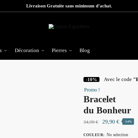
Livraison Gratuite sans minimum d’achat.
s
Décoration
Pierres
Blog
Avec le code
"
-10%
Promo !
Bracelet
du Bonheur
Le
Le
29,90
€
34,90
€
-14%
prix
prix
No selection
COULEUR
: