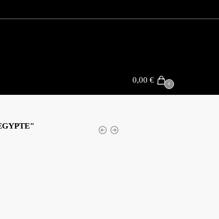
0,00
€
0
EGYPTE"