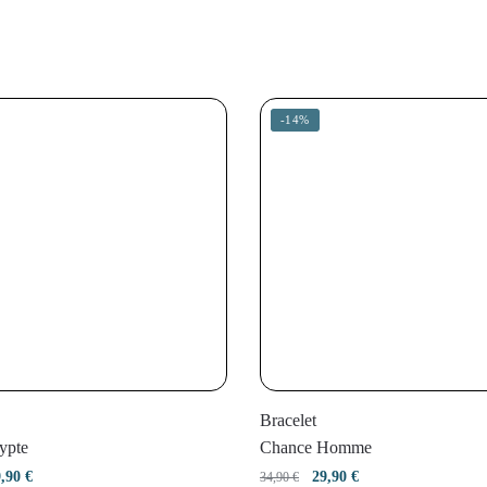
-14%
Bracelet
ypte
Chance Homme
e
Le
Le
Le
9,90
€
29,90
€
34,90
€