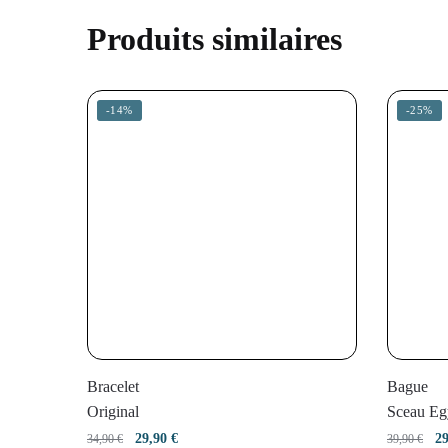
Produits similaires
-14%
-25%
Bracelet
Bague
Original
Sceau Eg
Le
Le
L
29,90
€
2
34,90
€
39,90
€