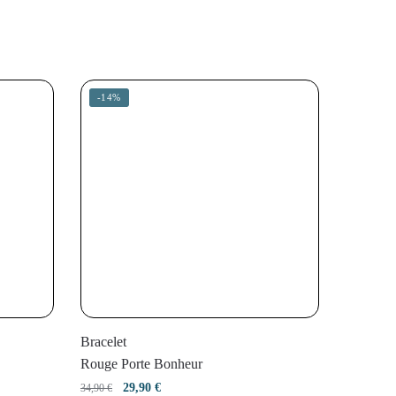
-14%
Bracelet
Rouge Porte Bonheur
Le
Le
29,90
€
34,90
€