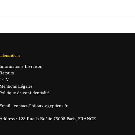
prix
prix
initial
actuel
était :
est :
34,90 €.
29,90 €.
Informations
Informations Livraison
Retours
CGV
Mentions Légales
Politique de confidentialité
Email : contact@bijoux-egyptiens.fr
Address : 128 Rue la Boétie 75008 Paris, FRANCE