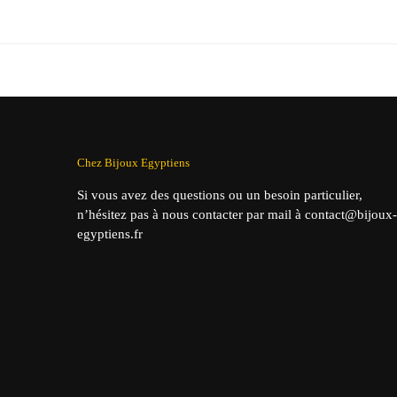
prix
prix
pr
initial
actuel
in
était :
est :
éta
34,90 €.
29,90 €.
39
Chez Bijoux Egyptiens
Si vous avez des questions ou un besoin particulier,
n’hésitez pas à nous contacter par mail à contact@bijoux-
egyptiens.fr