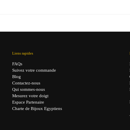
ix
prix
prix
prix
itial
actuel
initial
actuel
it :
est :
était :
est :
,90 €.
29,90 €.
34,90 €.
29,90 €.
Liens rapides
FAQs
Suivez votre commande
Blog
Contactez-nous
Qui sommes-nous
Mesurez votre doigt
Espace Partenaire
Charte de Bijoux Egyptiens