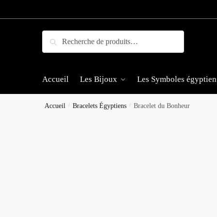
Skip
Skip
to
to
navigation
content
Recherche
Recherche
pour :
Accueil
Les Bijoux
Les Symboles égyptien
Accueil
/
Bracelets Égyptiens
/
Bracelet du Bonheur