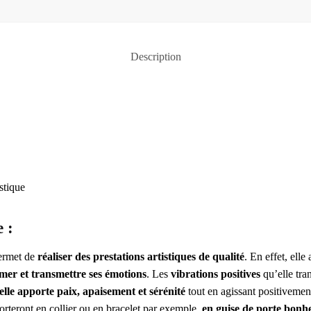
Description
stique
 :
ermet de
réaliser des prestations artistiques de qualité
. En effet, elle
mer et transmettre ses émotions
. Les
vibrations positives
qu’elle tra
elle apporte paix, apaisement et sérénité
tout en agissant positivement 
orteront en collier ou en bracelet par exemple,
en guise de porte bonh