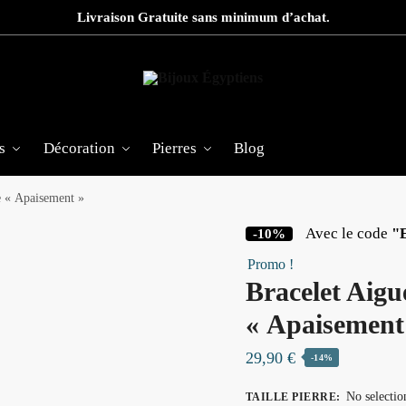
Livraison Gratuite sans minimum d’achat.
s
Décoration
Pierres
Blog
e « Apaisement »
Avec le code
"
-10%
Promo !
Bracelet Aig
« Apaisement
29,90
€
-14%
No selectio
TAILLE PIERRE
: