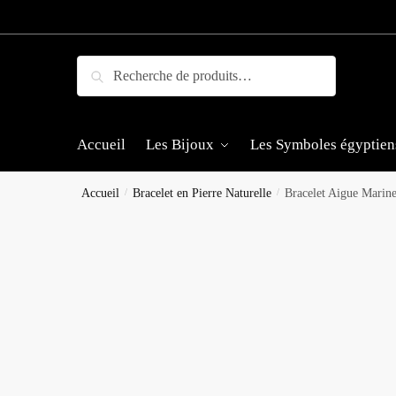
Skip
Skip
to
to
navigation
content
Recherche
Recherche
pour :
Accueil
Les Bijoux
Les Symboles égyptien
Accueil
/
Bracelet en Pierre Naturelle
/
Bracelet Aigue Marin