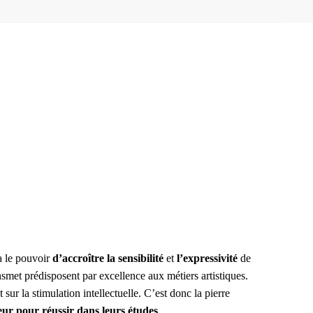
 a le pouvoir
d’accroître la sensibilité
et
l’expressivité
de
nsmet prédisposent par excellence aux métiers artistiques.
sur la stimulation intellectuelle. C’est donc la pierre
eur pour réussir dans leurs études
.