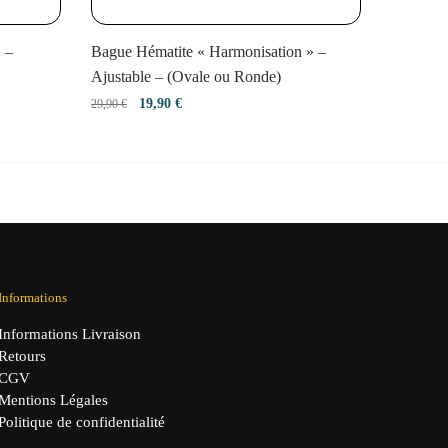
 –
Bague Hématite « Harmonisation » –
Ajustable – (Ovale ou Ronde)
Le
Le
19,90
€
29,90
€
prix
prix
initial
actuel
était :
est :
29,90 €.
19,90 €.
Informations
Informations Livraison
Retours
CGV
Mentions Légales
Politique de confidentialité