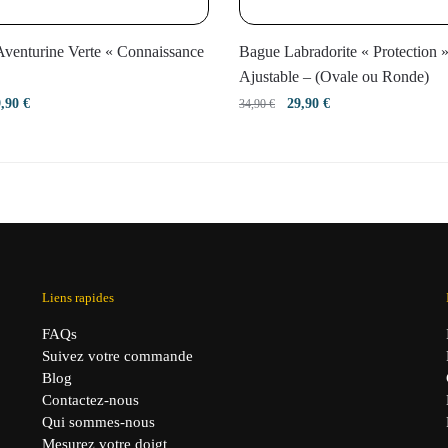
Aventurine Verte « Connaissance
Bague Labradorite « Protection »
Ajustable – (Ovale ou Ronde)
e
Le
Le
Le
9,90
€
29,90
€
34,90
€
ix
prix
prix
prix
itial
actuel
initial
actuel
it :
est :
était :
est :
,90 €.
19,90 €.
34,90 €.
29,90 €.
Liens rapides
FAQs
Suivez votre commande
Blog
Contactez-nous
Qui sommes-nous
Mesurez votre doigt