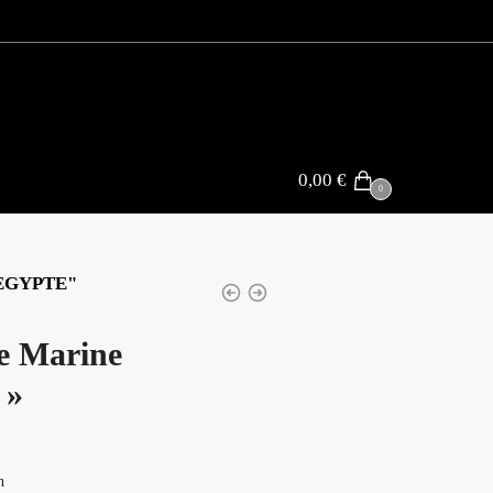
0,00
€
0
EGYPTE"
ue Marine
 »
n