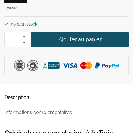
39,90 €.
29,90 €.
Effacer
9831 en stock
quantité
Ajouter au panier
de
Bague
Serpent
Homme
Description
Informations complémentaires