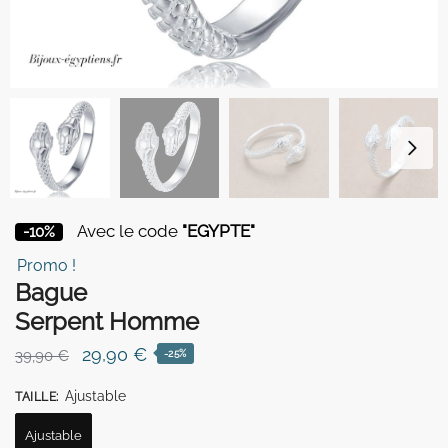
Avec le code
"EGYPTE"
-10%
Promo !
Bague
Serpent Homme
Le
Le
29,90
€
39,90
€
-25%
prix
prix
Ajustable
TAILLE
:
initial
actuel
était :
est :
Ajustable