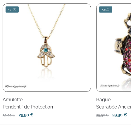
-23%
-25%
Amulette
Bague
Pendentif de Protection
Scarabée Ancie
Le
Le
Le
L
29,90
€
29,90
€
39,00
€
39,90
€
prix
prix
prix
pr
initial
actuel
initial
ac