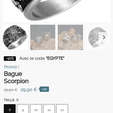
Avec le code
"EGYPTE"
-10%
Promo !
Bague
Scorpion
Le
Le
29,90
€
39,90
€
-25%
prix
prix
8
TAILLE
:
initial
actuel
était :
est :
8
9
10
11
12