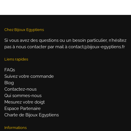
était :
est :
était :
es
39,00 €.
29,90 €.
39,90 €.
29
Chez Bijoux Egyptiens
Si vous avez des questions ou un besoin particulier, n’hésitez
pas à nous contacter par mail à contact@bijoux-egyptiens.fr
Liens rapides
FAQs
Suivez votre commande
Blog
Contactez-nous
Qui sommes-nous
Mesurez votre doigt
Espace Partenaire
Charte de Bijoux Egyptiens
Informations