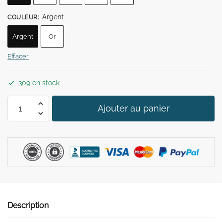
39,90 €.
29,90 €.
Argent
COULEUR
:
Argent
Or
Effacer
309 en stock
quantité
Ajouter au panier
de
Bague
Scorpion
Description