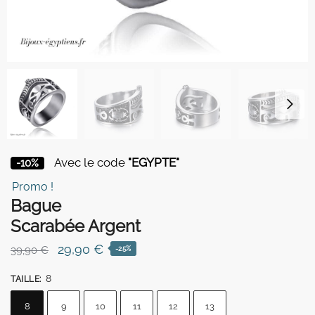
Avec le code
"EGYPTE"
-10%
Promo !
Bague
Scarabée Argent
Le
Le
29,90
€
39,90
€
-25%
prix
prix
8
TAILLE
:
initial
actuel
était :
est :
8
9
10
11
12
13