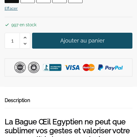
39,90 €.
29,90 €.
Effacer
997 en stock
quantité
Ajouter au panier
de
Bague
Oeil
Egyptien
Description
La Bague Œil Egyptien ne peut que
sublimer vos gestes et valoriser votre