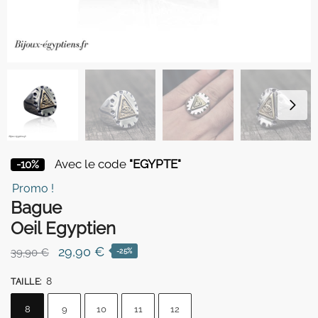
Avec le code
"EGYPTE"
-10%
Promo !
Bague
Oeil Egyptien
Le
Le
29,90
€
39,90
€
-25%
prix
prix
8
TAILLE
:
initial
actuel
était :
est :
8
9
10
11
12