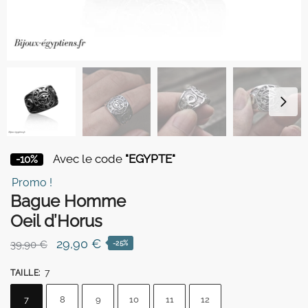
Avec le code
"EGYPTE"
-10%
Promo !
Bague Homme
Oeil d’Horus
Le
Le
29,90
€
39,90
€
-25%
prix
prix
7
TAILLE
:
initial
actuel
était :
est :
7
8
9
10
11
12