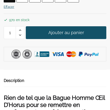
39,90 €.
29,90 €.
Effacer
970 en stock
quantité
Ajouter au panier
de
Bague
Homme
Oeil
d'Horus
Description
Rien de tel que la Bague Homme Œil
D’Horus pour se remettre en