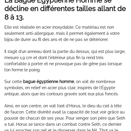
La Bague Égyptienne Homme se
décline en différentes tailles allant de
8 à 13.
Elle est réalisée en acier inoxydable. Ce matériau est non
seulement anti-allergique, mais il permet également à votre
bijou de durer au fil des ans et de ne pas se détériorer.
Il s’agit d’un anneau dont la partie du dessus, qui est plus large,
mesure 1,9 cm et dont l’intérieur plus fin la rend très
confortable à porter et ne provoque pas de gêne pas lorsque
l’on ferme le poing.
Sur cette
bague égyptienne homme
, on voit de nombreux
symboles, en relief en acier plus clair, inspirés de l’Égypte
antique, alors que les contours gravés sont eux plus foncés.
Ainsi, en son centre, on voit l’œil d’Horus, le dieu du ciel à tête
de faucon. Cette divinité avait la capacité de tout voir grâce au
pouvoir de chacun de ses yeux. Pour venger son père que Seth
a tué, Horus se lance dans un combat contre Seth, ce dernier
va lui arracher son œil et le disperser dans le Nil. Thot va le