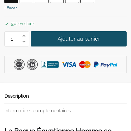
39,90 €.
29,90 €.
Effacer
572 en stock
quantité
Ajouter au panier
de
Bague
Egyptienne
Homme
Description
Informations complémentaires