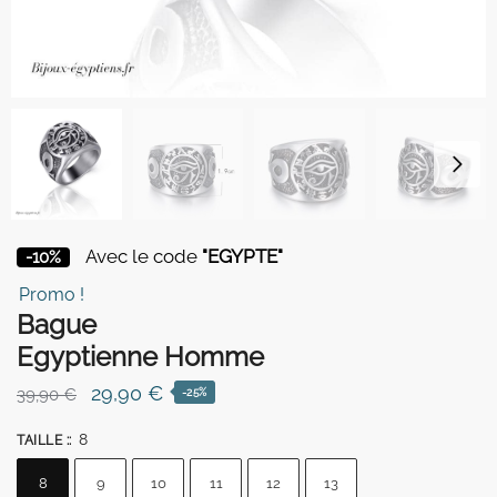
Avec le code
"EGYPTE"
-10%
Promo !
Bague
Egyptienne Homme
Le
Le
29,90
€
39,90
€
-25%
prix
prix
8
TAILLE :
:
initial
actuel
était :
est :
8
9
10
11
12
13