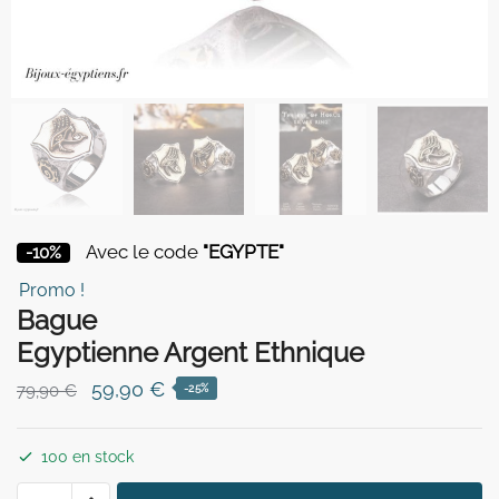
Avec le code
"EGYPTE"
-10%
Promo !
Bague
Egyptienne Argent Ethnique
Le
Le
59,90
€
79,90
€
-25%
prix
prix
initial
actuel
100 en stock
était :
est :
quantité