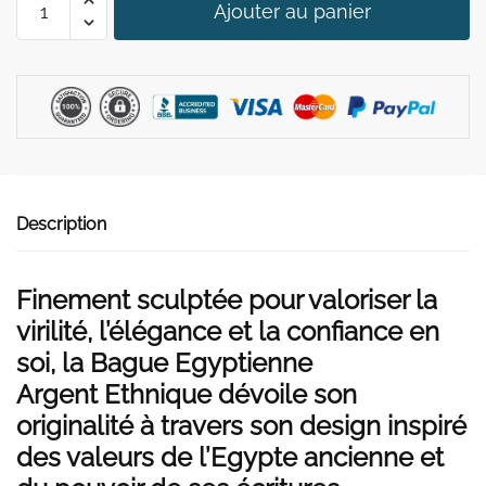
79,90 €.
59,90 €.
Ajouter au panier
de
Bague
Egyptienne
Argent
Ethnique
Description
Finement sculptée pour valoriser la
virilité, l’élégance et la confiance en
soi, la Bague Egyptienne
Argent Ethnique dévoile son
originalité à travers son design inspiré
des valeurs de l’Egypte ancienne et