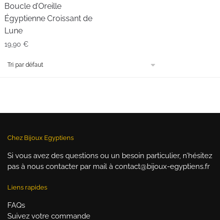
Boucle d’Oreille
Égyptienne Croissant de
Lune
19,90
€
Chez Bijoux Egyptiens
Si vous avez des questions ou un besoin particulier, n’hésitez
pas à nous contacter par mail à contact@bijoux-egyptiens.fr
Liens rapides
FAQs
Suivez votre commande