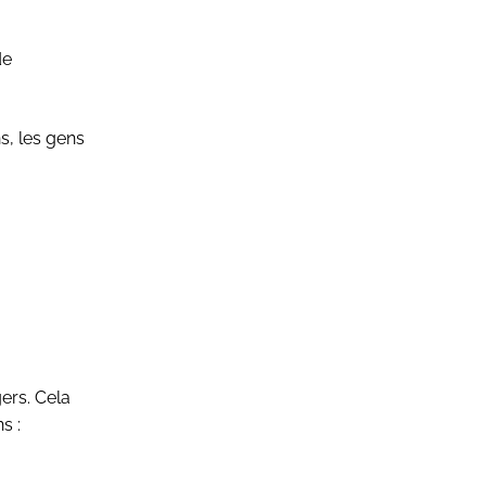
de
s, les gens
ers. Cela
s :