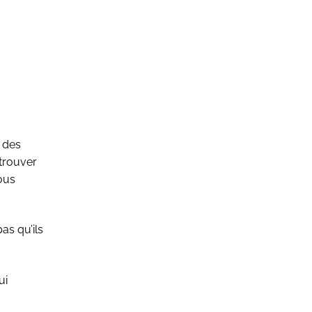
, des
 trouver
vous
as qu’ils
ui