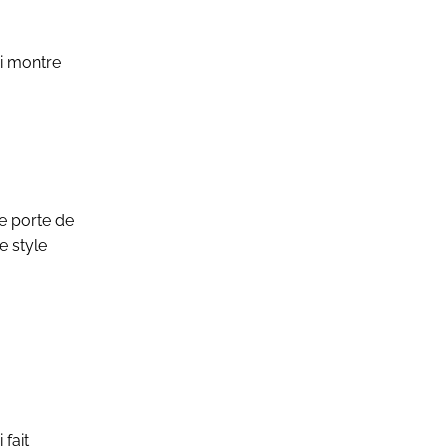
ui montre
le porte de
e style
 fait