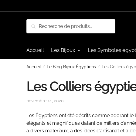
Skip
Skip
to
to
navigation
content
Recherche
Recherche
pour :
Accueil
Les Bijoux
Les Symboles égypt
Accueil
/
Le Blog Bijoux Égyptiens
/
Les Colliers égyp
Les Colliers égypti
novembre 14, 2020
Les Égyptiens ont été décrits comme adorant le l
élégants et magnifiques datant de milliers d’année
à divers matériaux, à des idées d’artisanat et à d