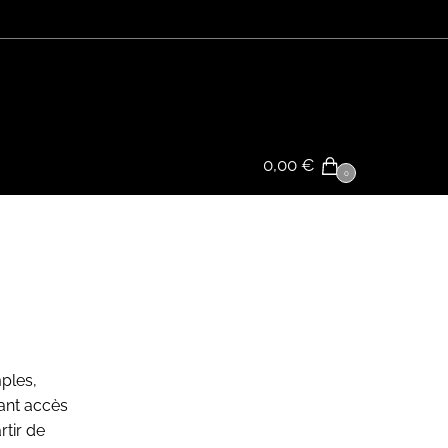
0,00
€
0
ples,
yant accès
rtir de