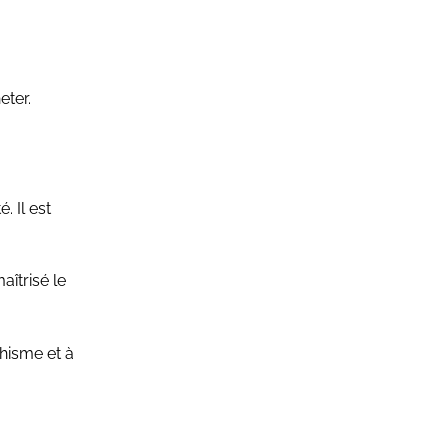
eter.
. Il est
aîtrisé le
hisme et à