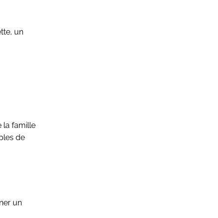
s
tte, un
 la famille
ples de
nner un