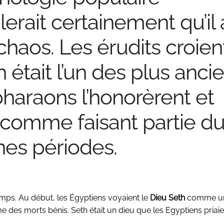
erait certainement qu’il a
haos. Les érudits croien
 était l’un des plus anci
pharaons l’honorèrent et
 comme faisant partie d
nes périodes.
mps. Au début, les Égyptiens voyaient le
Dieu Seth
comme un
ume des morts bénis. Seth était un dieu que les Egyptiens priai