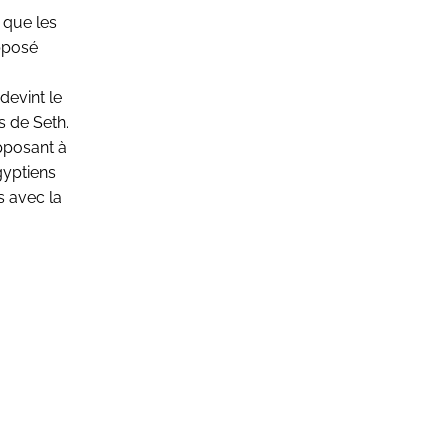
 que les
opposé
devint le
s de Seth.
opposant à
gyptiens
s avec la