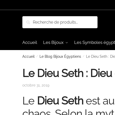
Skip
Skip
to
to
navigation
content
Recherche
Recherche
pour :
Accueil
Les Bijoux
Les Symboles égypt
Accueil
/
Le Blog Bijoux Égyptiens
/
Le Dieu Seth : D
Le Dieu Seth : Die
octobre 31, 2019
Le
Dieu Seth
est au
chaos. Selon la myt