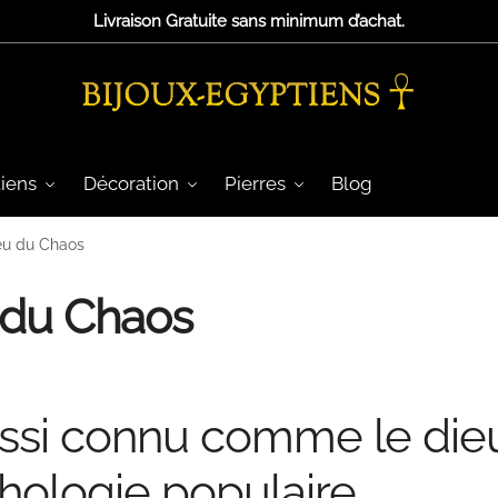
Livraison Gratuite sans minimum d’achat.
iens
Décoration
Pierres
Blog
ieu du Chaos
u du Chaos
ssi connu comme le die
hologie populaire