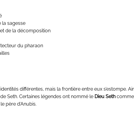
é
e la sagesse
et de la décomposition
rotecteur du pharaon
illes
ntités différentes, mais la frontière entre eux s’estompe. Ai
veu de Seth. Certaines légendes ont nommé le
Dieu Seth
comme 
e père d’Anubis.