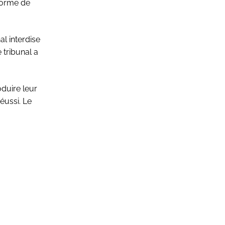
 forme de
al interdise
e tribunal a
oduire leur
réussi. Le