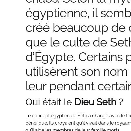
égyptienne, il sembl
créé beaucoup de c
que le culte de Seth
d’Égypte. Certains 
utilisèrent son nom
leur pendant certai
Qui était le
Dieu Seth
?
Le concept égyptien de Seth a changé avec le te
bénéfique. Ils croyaient qu’il vivait dans le roya
qu’il aide les membres de leur famille morts.