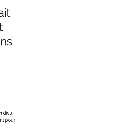
it
t
ens
u
 dieu
ent pour