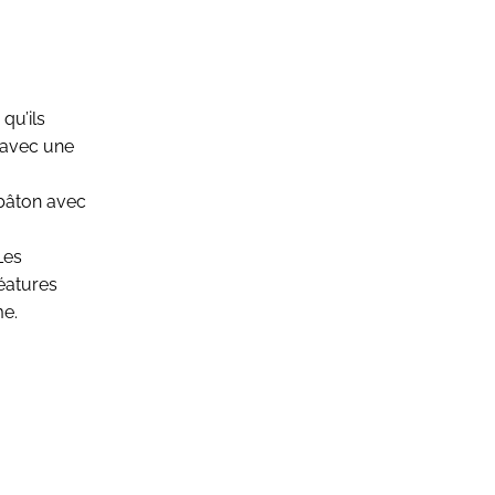
qu’ils
e avec une
 bâton avec
Les
réatures
me.