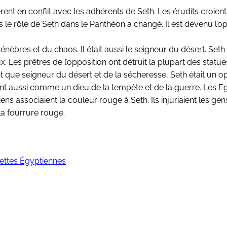
ent en conflit avec les adhérents de Seth. Les érudits croient
 le rôle de Seth dans le Panthéon a changé. Il est devenu l’
èbres et du chaos. Il était aussi le seigneur du désert. Seth 
x. Les prêtres de l’opposition ont détruit la plupart des statue
tant que seigneur du désert et de la sécheresse, Seth était un 
ient aussi comme un dieu de la tempête et de la guerre. Les E
ns associaient la couleur rouge à Seth. Ils injuriaient les gen
la fourrure rouge.
ttes Égyptiennes