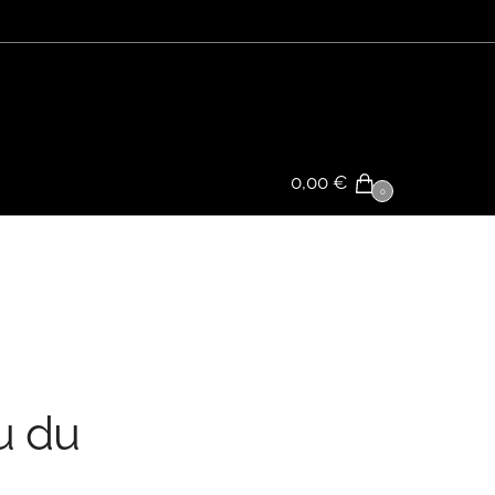
0,00
€
0
u du